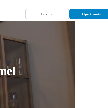
Log ind
Opret konto
nel