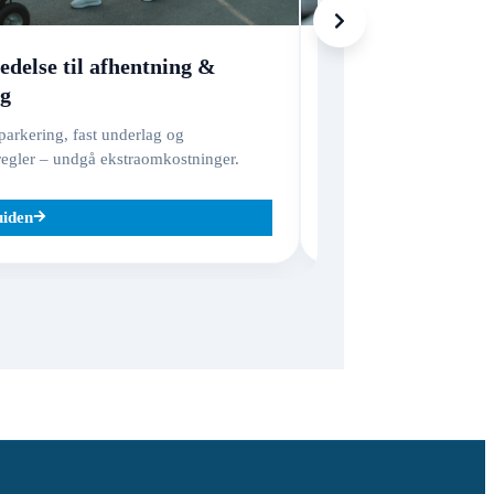
edelse til afhentning &
Skader, forsikri
ng
Hvad dækker – og hvad e
godsansvar vs. varefors
arkering, fast underlag og
regler – undgå ekstraomkostninger.
uiden
Læs guiden