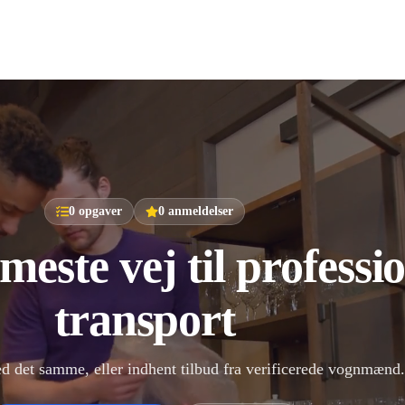
0
opgaver
0
anmeldelser
este vej til professio
transport
ed det samme, eller indhent tilbud fra verificerede vognmænd.