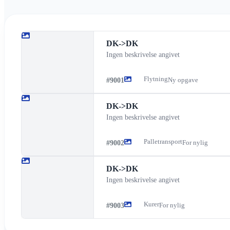
DK
->
DK
Ingen beskrivelse angivet
Flytning
#
9001
Ny opgave
DK
->
DK
Ingen beskrivelse angivet
Palletransport
#
9002
For nylig
DK
->
DK
Ingen beskrivelse angivet
Kurer
#
9003
For nylig