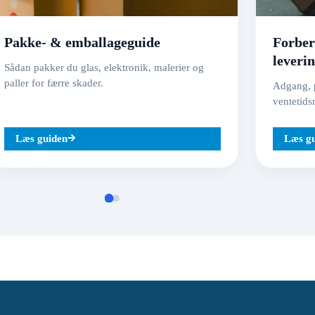
Pakke- & emballageguide
Forber
leveri
Sådan pakker du glas, elektronik, malerier og
paller for færre skader.
Adgang, p
ventetids
Læs guiden
Læs g