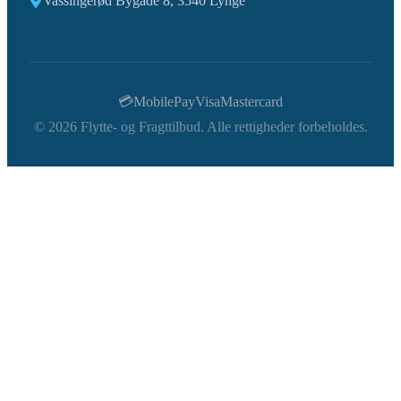
Vassingerød Bygade 8, 3540 Lynge
💳
MobilePay
Visa
Mastercard
©
2026
Flytte- og Fragttilbud. Alle rettigheder forbeholdes.