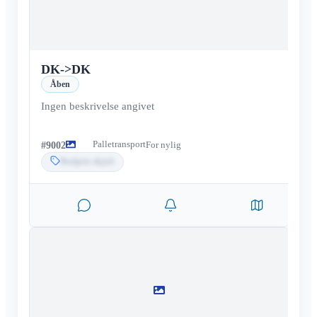
DK
->
DK
Åben
Ingen beskrivelse angivet
Palletransport
#
9002
For nylig
Budpris skjult