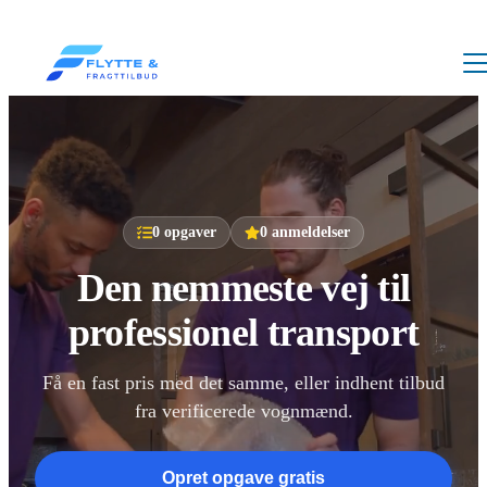
0
opgaver
0
anmeldelser
Den nemmeste vej til
professionel transport
Få en fast pris med det samme, eller indhent tilbud
fra verificerede vognmænd.
Opret opgave gratis