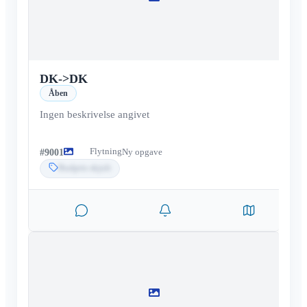
DK
->
DK
Åben
Ingen beskrivelse angivet
Flytning
#
9001
Ny opgave
Budpris skjult