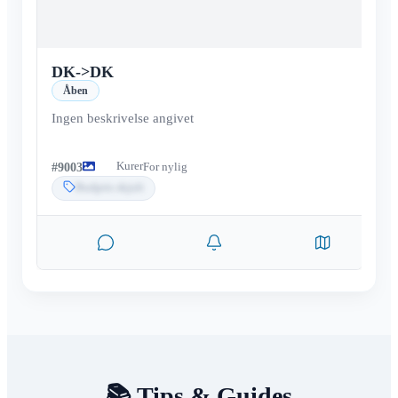
DK
->
DK
Åben
Ingen beskrivelse angivet
Kurer
#
9003
For nylig
Budpris skjult
📚 Tips & Guides