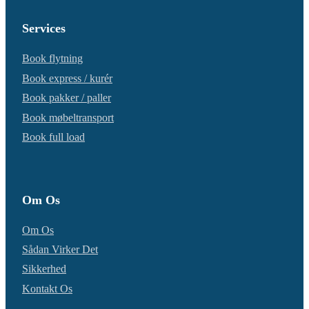
Services
Book flytning
Book express / kurér
Book pakker / paller
Book møbeltransport
Book full load
Om Os
Om Os
Sådan Virker Det
Sikkerhed
Kontakt Os