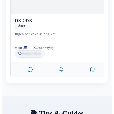
DK
->
DK
Åben
Ingen beskrivelse angivet
Kurer
#
9003
For nylig
Budpris skjult
📚 Tips & Guides