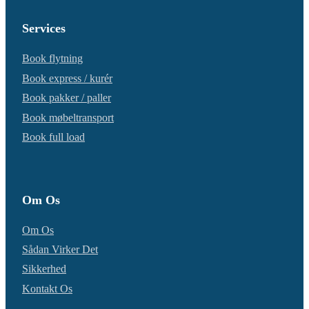
Services
Book flytning
Book express / kurér
Book pakker / paller
Book møbeltransport
Book full load
Om Os
Om Os
Sådan Virker Det
Sikkerhed
Kontakt Os