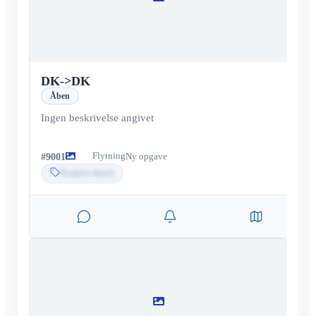
DK
->
DK
Åben
Ingen beskrivelse angivet
Flytning
#
9001
Ny opgave
Budpris skjult