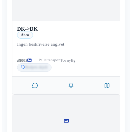
DK
->
DK
Åben
Ingen beskrivelse angivet
Palletransport
#
9002
For nylig
Budpris skjult