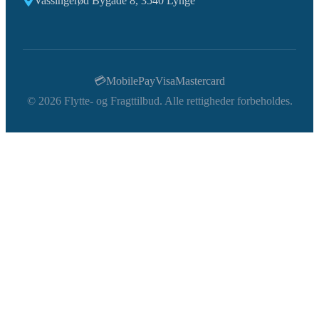
Vassingerød Bygade 8, 3540 Lynge
💳
MobilePay
Visa
Mastercard
©
2026
Flytte- og Fragttilbud. Alle rettigheder forbeholdes.