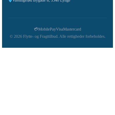
Vassingerød Bygade 8, 3540 Lynge
💳
MobilePay
Visa
Mastercard
©
2026
Flytte- og Fragttilbud. Alle rettigheder forbeholdes.