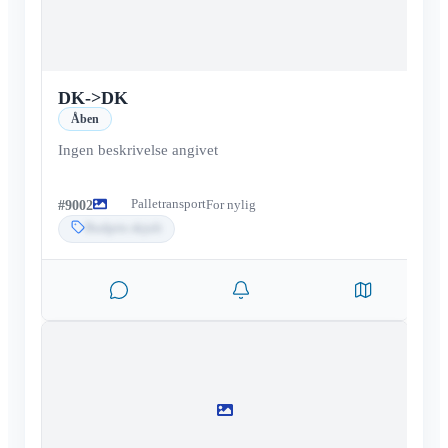
DK
->
DK
Åben
Ingen beskrivelse angivet
Palletransport
#
9002
For nylig
Budpris skjult