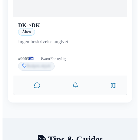
DK
->
DK
Åben
Ingen beskrivelse angivet
Kurer
#
9003
For nylig
Budpris skjult
📚 Tips & Guides