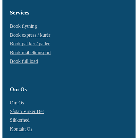
Services
Book flytning
Book express / kurér
Book pakker / paller
Book møbeltransport
Book full load
Om Os
Om Os
Sådan Virker Det
Sikkerhed
Kontakt Os