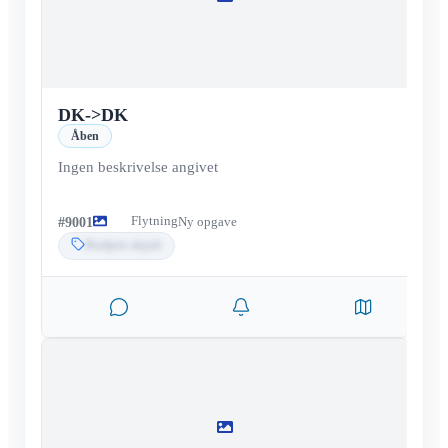
DK
->
DK
Åben
Ingen beskrivelse angivet
Flytning
#
9001
Ny opgave
Budpris skjult