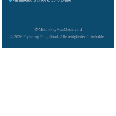
Vassingerød Bygade 8, 3540 Lynge
💳
MobilePay
Visa
Mastercard
©
2026
Flytte- og Fragttilbud. Alle rettigheder forbeholdes.