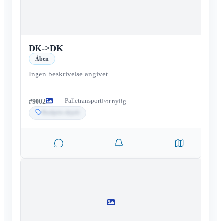
DK
->
DK
Åben
Ingen beskrivelse angivet
Palletransport
#
9002
For nylig
Budpris skjult