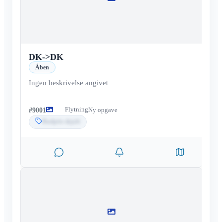
DK
->
DK
Åben
Ingen beskrivelse angivet
Flytning
#
9001
Ny opgave
Budpris skjult