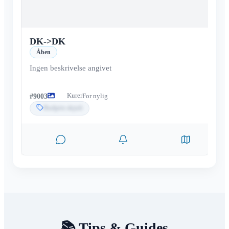
DK
->
DK
Åben
Ingen beskrivelse angivet
Kurer
#
9003
For nylig
Budpris skjult
📚 Tips & Guides