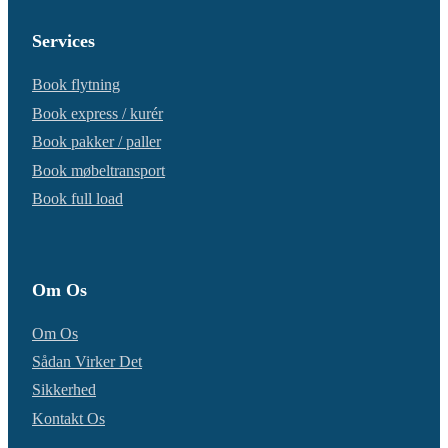
Services
Book flytning
Book express / kurér
Book pakker / paller
Book møbeltransport
Book full load
Om Os
Om Os
Sådan Virker Det
Sikkerhed
Kontakt Os