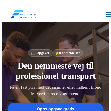
0
opgaver
0
anmeldelser
Den nemmeste vej til
professionel transport
Få en fast pris med det samme, eller indhent tilbud
fra verificerede vognmænd.
Opret opgave gratis