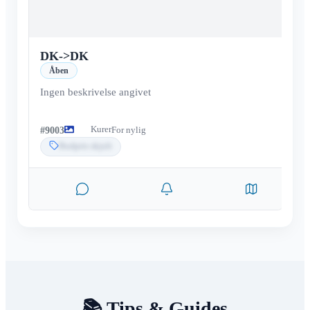
DK
->
DK
Åben
Ingen beskrivelse angivet
Kurer
#
9003
For nylig
Budpris skjult
📚 Tips & Guides