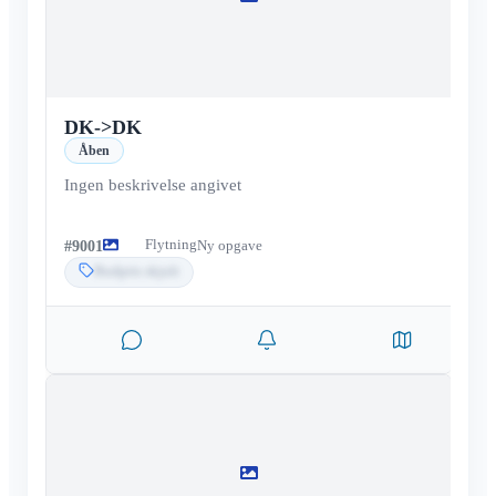
DK
->
DK
Åben
Ingen beskrivelse angivet
Flytning
#
9001
Ny opgave
Budpris skjult