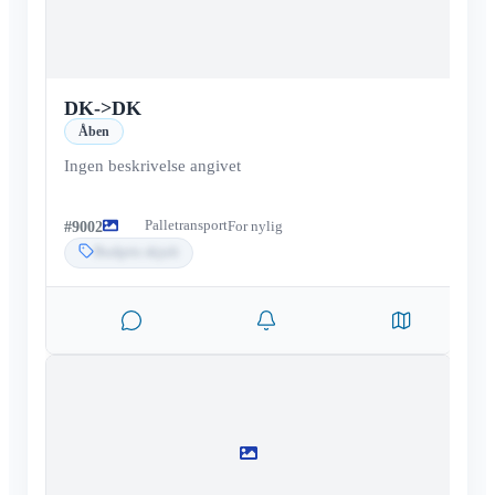
DK
->
DK
Åben
Ingen beskrivelse angivet
Palletransport
#
9002
For nylig
Budpris skjult