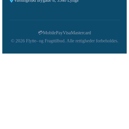
Vassingerød Bygade 8, 3540 Lynge
💳
MobilePay
Visa
Mastercard
©
2026
Flytte- og Fragttilbud. Alle rettigheder forbeholdes.