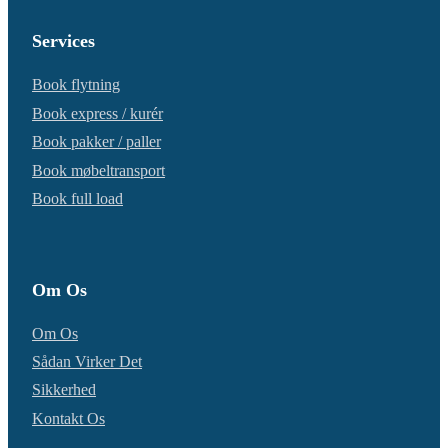
Services
Book flytning
Book express / kurér
Book pakker / paller
Book møbeltransport
Book full load
Om Os
Om Os
Sådan Virker Det
Sikkerhed
Kontakt Os