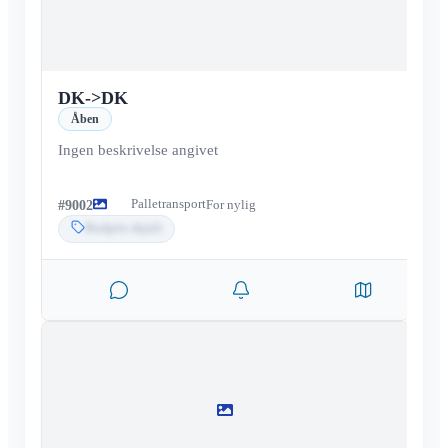
DK
->
DK
Åben
Ingen beskrivelse angivet
Palletransport
#
9002
For nylig
Budpris skjult