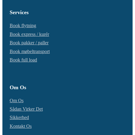
Services
Book flytning
Book express / kurér
Book pakker / paller
Book møbeltransport
Book full load
Om Os
Om Os
Sådan Virker Det
Sikkerhed
Kontakt Os