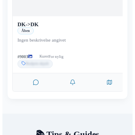
DK
->
DK
Åben
Ingen beskrivelse angivet
Kurer
#
9003
For nylig
Budpris skjult
📚 Tips & Guides