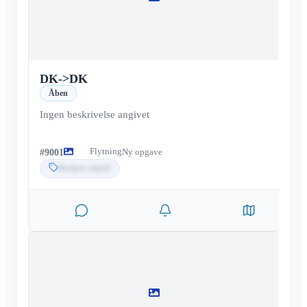
DK
->
DK
Åben
Ingen beskrivelse angivet
Flytning
#
9001
Ny opgave
Budpris skjult