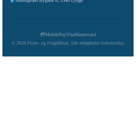
Vassingerød Bygade 8, 3540 Lynge
💳
MobilePay
Visa
Mastercard
©
2026
Flytte- og Fragttilbud. Alle rettigheder forbeholdes.