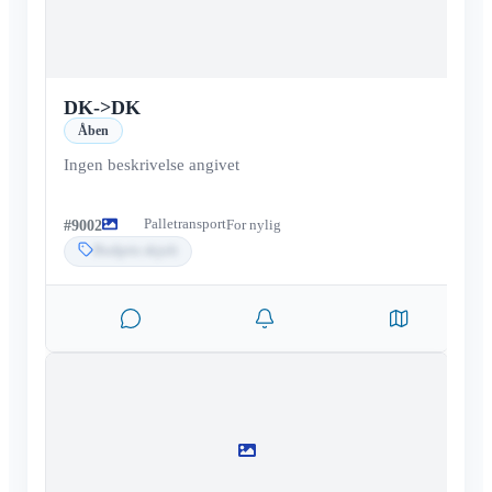
DK
->
DK
Åben
Ingen beskrivelse angivet
Palletransport
#
9002
For nylig
Budpris skjult