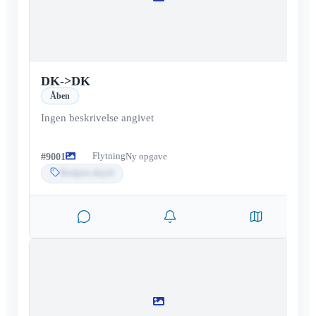
DK
->
DK
Åben
Ingen beskrivelse angivet
Flytning
#
9001
Ny opgave
Budpris skjult