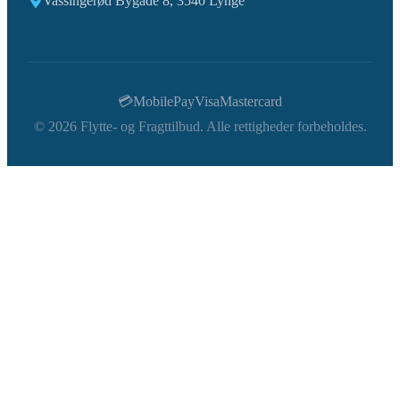
Vassingerød Bygade 8, 3540 Lynge
💳
MobilePay
Visa
Mastercard
©
2026
Flytte- og Fragttilbud. Alle rettigheder forbeholdes.