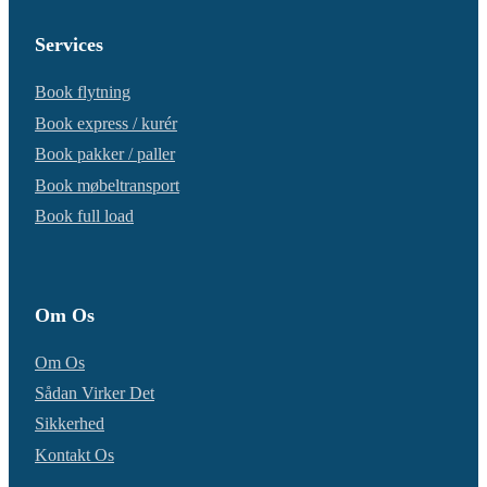
Services
Book flytning
Book express / kurér
Book pakker / paller
Book møbeltransport
Book full load
Om Os
Om Os
Sådan Virker Det
Sikkerhed
Kontakt Os