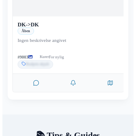
DK
->
DK
Åben
Ingen beskrivelse angivet
Kurer
#
9003
For nylig
Budpris skjult
📚 Tips & Guides