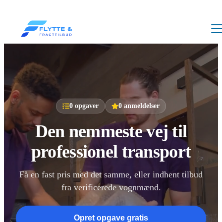
0
opgaver
0
anmeldelser
Den nemmeste vej til
professionel transport
Få en fast pris med det samme, eller indhent tilbud
fra verificerede vognmænd.
Opret opgave gratis