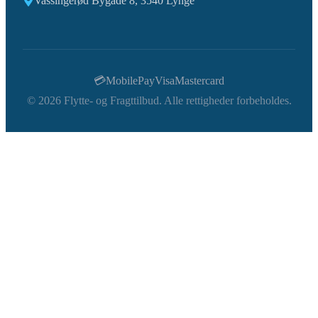
Vassingerød Bygade 8, 3540 Lynge
💳
MobilePay
Visa
Mastercard
©
2026
Flytte- og Fragttilbud. Alle rettigheder forbeholdes.