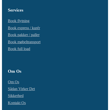
Services
Book flytning
Book express / kurér
Book pakker / paller
Book møbeltransport
Book full load
Om Os
Om Os
Sådan Virker Det
Sikkerhed
Kontakt Os