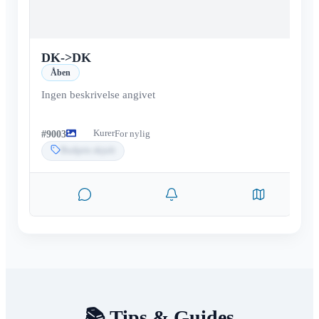
DK
->
DK
Åben
Ingen beskrivelse angivet
Kurer
#
9003
For nylig
Budpris skjult
📚 Tips & Guides