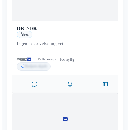
DK
->
DK
Åben
Ingen beskrivelse angivet
Palletransport
#
9002
For nylig
Budpris skjult