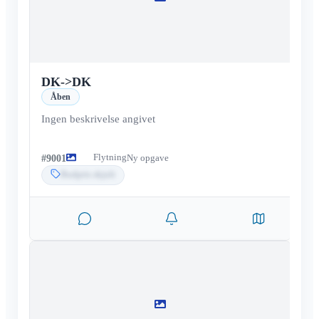
DK
->
DK
Åben
Ingen beskrivelse angivet
Flytning
#
9001
Ny opgave
Budpris skjult