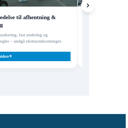
edelse til afhentning &
Skader, forsikri
ng
Hvad dækker – og hvad e
godsansvar vs. varefors
arkering, fast underlag og
regler – undgå ekstraomkostninger.
uiden
Læs guiden