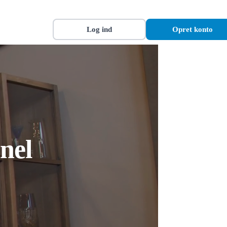
Log ind
Opret konto
nel