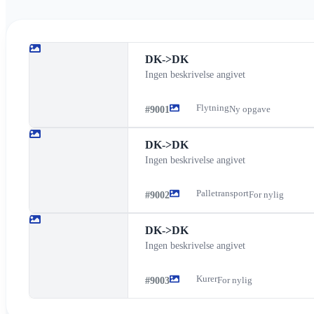
DK
->
DK
Ingen beskrivelse angivet
Flytning
#
9001
Ny opgave
DK
->
DK
Ingen beskrivelse angivet
Palletransport
#
9002
For nylig
DK
->
DK
Ingen beskrivelse angivet
Kurer
#
9003
For nylig