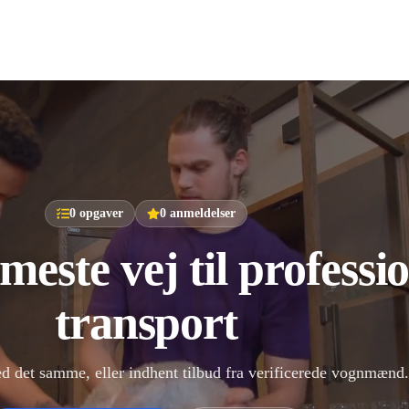
0
opgaver
0
anmeldelser
este vej til professio
transport
ed det samme, eller indhent tilbud fra verificerede vognmænd.