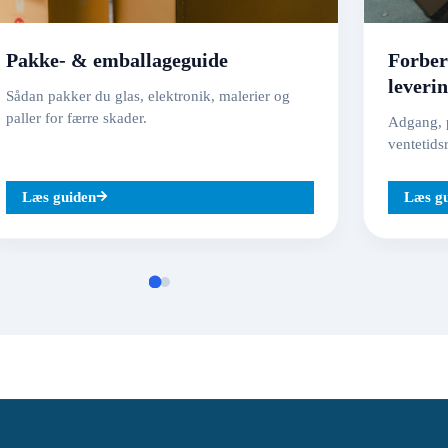
Pakke- & emballageguide
Forber
leveri
Sådan pakker du glas, elektronik, malerier og
paller for færre skader.
Adgang, p
ventetids
Læs guiden
Læs g