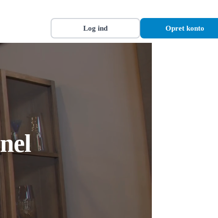
Log ind
Opret konto
nel