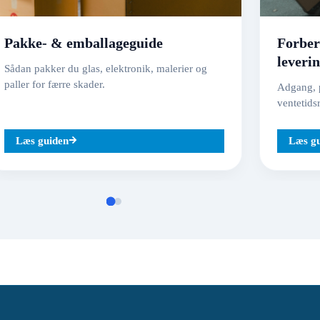
Pakke- & emballageguide
Forber
leveri
Sådan pakker du glas, elektronik, malerier og
paller for færre skader.
Adgang, p
ventetids
Læs guiden
Læs g