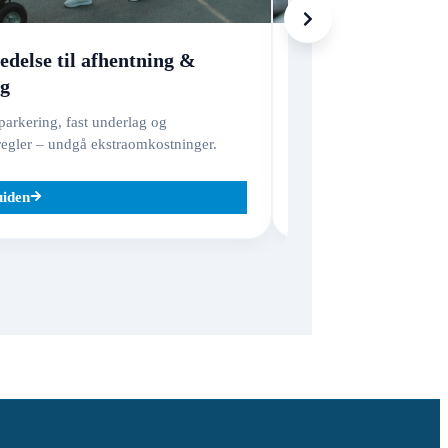
edelse til afhentning &
Skader, forsikri
ng
Hvad dækker – og hvad e
godsansvar vs. varefors
arkering, fast underlag og
regler – undgå ekstraomkostninger.
uiden
Læs guiden