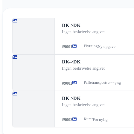
DK
->
DK
Ingen beskrivelse angivet
Flytning
#
9001
Ny opgave
DK
->
DK
Ingen beskrivelse angivet
Palletransport
#
9002
For nylig
DK
->
DK
Ingen beskrivelse angivet
Kurer
#
9003
For nylig