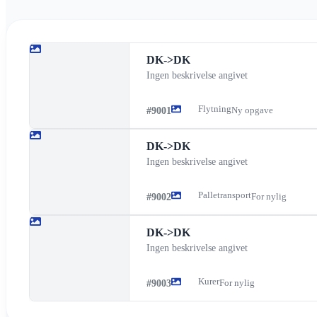
DK
->
DK
Ingen beskrivelse angivet
Flytning
#
9001
Ny opgave
DK
->
DK
Ingen beskrivelse angivet
Palletransport
#
9002
For nylig
DK
->
DK
Ingen beskrivelse angivet
Kurer
#
9003
For nylig