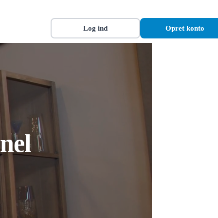
Log ind
Opret konto
nel