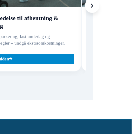
edelse til afhentning &
Skader, forsikri
ng
Hvad dækker – og hvad e
godsansvar vs. varefors
arkering, fast underlag og
regler – undgå ekstraomkostninger.
uiden
Læs guiden