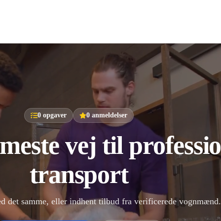
0
opgaver
0
anmeldelser
este vej til professio
transport
ed det samme, eller indhent tilbud fra verificerede vognmænd.