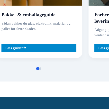
Pakke- & emballageguide
Forber
leveri
Sådan pakker du glas, elektronik, malerier og
paller for færre skader.
Adgang, p
ventetids
Læs guiden
Læs g