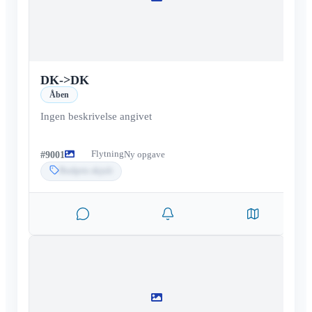
DK
->
DK
Åben
Ingen beskrivelse angivet
Flytning
#
9001
Ny opgave
Budpris skjult