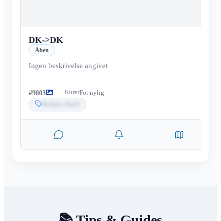
DK
->
DK
Åben
Ingen beskrivelse angivet
Kurer
#
9003
For nylig
Budpris skjult
📚 Tips & Guides