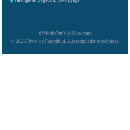
Vassingerød Bygade 8, 3540 Lynge
💳
MobilePay
Visa
Mastercard
©
2026
Flytte- og Fragttilbud. Alle rettigheder forbeholdes.