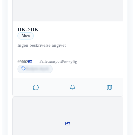
DK
->
DK
Åben
Ingen beskrivelse angivet
Palletransport
#
9002
For nylig
Budpris skjult