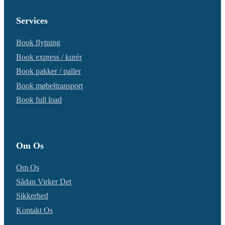
Services
Book flytning
Book express / kurér
Book pakker / paller
Book møbeltransport
Book full load
Om Os
Om Os
Sådan Virker Det
Sikkerhed
Kontakt Os