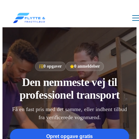
0
opgaver
0
anmeldelser
Den nemmeste vej til
professionel transport
Få en fast pris med det samme, eller indhent tilbud
fra verificerede vognmænd.
Opret opgave gratis